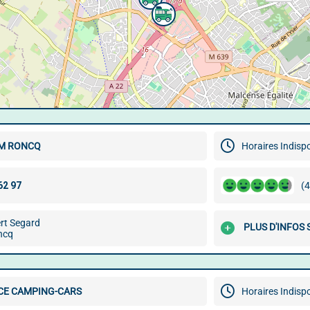
UM RONCQ
Horaires Indisp
(4
rt Segard
PLUS D'INFOS
ncq
CE CAMPING-CARS
Horaires Indisp