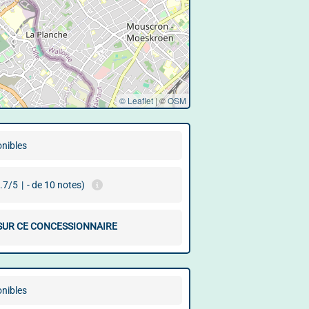
© Leaflet
|
©
OSM
onibles
.7/5
|
- de 10 notes)
 SUR CE CONCESSIONNAIRE
onibles