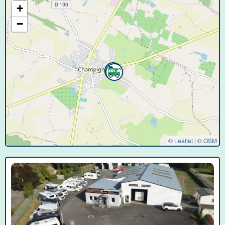
+
−
© Leaflet
|
©
OSM