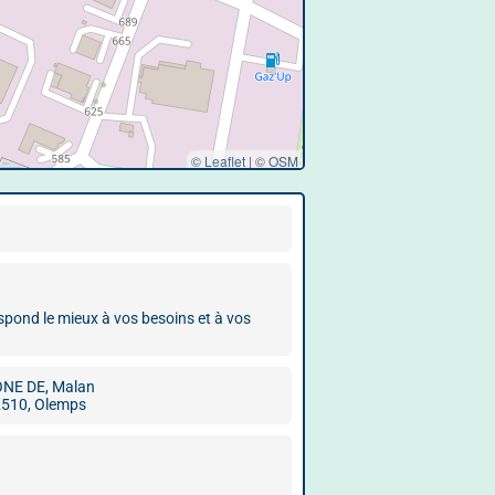
© Leaflet
|
©
OSM
espond le mieux à vos besoins et à vos
NE DE, Malan
510, Olemps