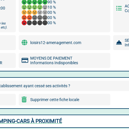
90 %
A
10 %
8:00
Co
00 %
00 %
00 %
 les
etc).
S
loisirs12-amenagement.com
In
MOYENS DE PAIEMENT
MR
Informations Indisponibles
ablissement ayant cessé ses activités ?
Supprimer cette fiche locale
MPING-CARS À PROXIMITÉ