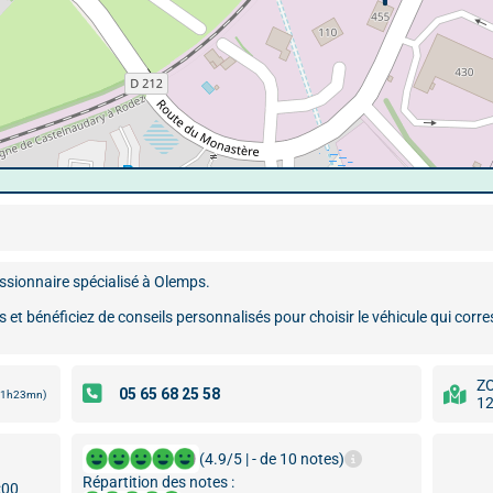
ssionnaire spécialisé à Olemps.
et bénéficiez de conseils personnalisés pour choisir le véhicule qui corr
ZO
 11h23mn)
12
(4.9/5 | - de 10 notes)
Répartition des notes :
:00