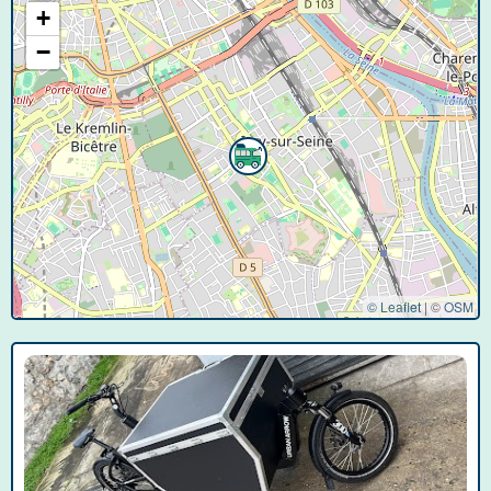
+
−
© Leaflet
|
©
OSM